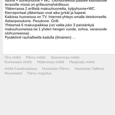
sauna + suihkuhuone + WC. Olohuoneesta pääsee kalustetulle
terassille missä on grillausmahdollisuus
Yläkerrassa 2 erillistä makuuhuonetta, kylpyhuone+WC.
Kierreportaat yläkertaan ovat aika jyrkät ja kapeat.
Kaikissa huoneissa on TV. Internet-yhteys omalle tietokoneelle.
Astianpesukone. Pesukone. Grilli.
Yhteensä 6 makuupaikkaa (voi valita joko 3 parisänkyä
makuuhuoneissa tai 1 yhden hengen vuode, sohva, varavuode
olohuoneessa).
Pysäköinti rauhallisella kadulla (ilmainen) ...
Viro mökit
Pärnu mökit
Saarenmaa mökit
Kuressaari mökit
Hiidenmaa mökit
Haapsalu mökit
mökit Facebookissa
Huoneisto Pärnu
Huoneisto Tallinna
Huoneistot
Pärnu majoitus