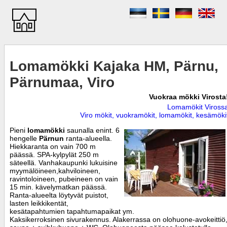
Lomamökki Kajaka HM, Pärnu,
Pärnumaa, Viro
Vuokraa mökki Virosta
Lomamökit Viross
Viro mökit, vuokramökit, lomamökit, kesämöki
Pieni
lomamökki
saunalla enint. 6
hengelle
Pärnun
ranta-alueella.
Hiekkaranta on vain 700 m
päässä. SPA-kylpylät 250 m
säteellä. Vanhakaupunki lukuisine
myymälöineen,kahviloineen,
ravintoloineen, pubeineen on vain
15 min. kävelymatkan päässä.
Ranta-alueelta löytyvät puistot,
lasten leikkikentät,
kesätapahtumien tapahtumapaikat ym.
Kaksikerroksinen sivurakennus. Alakerrassa on olohuone-avokeittiö