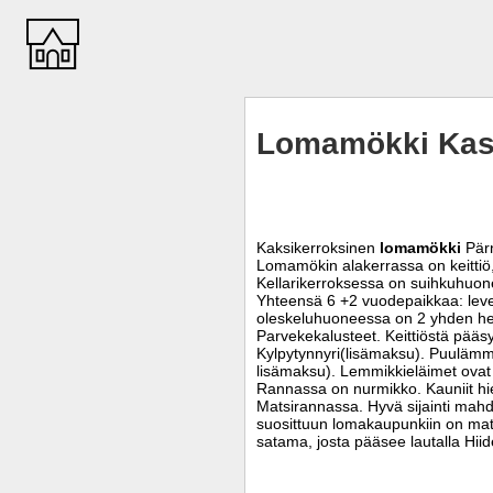
Lomamökki Kast
Kaksikerroksinen
lomamökki
Pärn
Lomamökin alakerrassa on keitti
Kellarikerroksessa on suihkuhuon
Yhteensä 6 +2 vuodepaikkaa: leve
oleskeluhuoneessa on 2 yhden he
Parvekekalusteet. Keittiöstä pääsy 
Kylpytynnyri(lisämaksu). Puulämm
lisämaksu). Lemmikkieläimet ovat s
Rannassa on nurmikko. Kauniit hie
Matsirannassa. Hyvä sijainti mahdo
suosittuun lomakaupunkiin on mat
satama, josta pääsee lautalla Hi