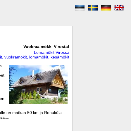
Vuokraa mökki Virosta!
Lomamökit Virossa
it, vuokramökit, lomamökit, kesämökit
a.
et.
nen.
alle on matkaa 50 km ja Rohuküla
ä....