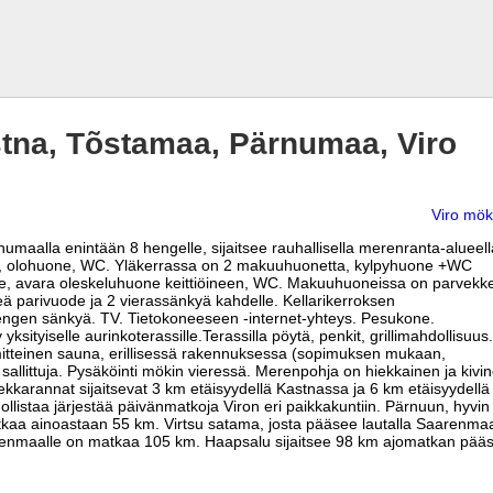
na, Tõstamaa, Pärnumaa, Viro
Viro mök
umaalla enintään 8 hengelle, sijaitsee rauhallisella merenranta-alueell
ö, olohuone, WC. Yläkerrassa on 2 makuuhuonetta, kylpyhuone +WC
e, avara oleskeluhuone keittiöineen, WC. Makuuhuoneissa on parvekke
ä parivuode ja 2 vierassänkyä kahdelle. Kellarikerroksen
ngen sänkyä. TV. Tietokoneeseen -internet-yhteys. Pesukone.
yksityiselle aurinkoterassille.Terassilla pöytä, penkit, grillimahdollisuus.
itteinen sauna, erillisessä rakennuksessa (sopimuksen mukaan,
allittuja. Pysäköinti mökin vieressä. Merenpohja on hiekkainen ja kivi
kkarannat sijaitsevat 3 km etäisyydellä Kastnassa ja 6 km etäisyydellä
llistaa järjestää päivänmatkoja Viron eri paikkakuntiin. Pärnuun, hyvin
kaa ainoastaan 55 km. Virtsu satama, josta pääsee lautalla Saarenma
idenmaalle on matkaa 105 km. Haapsalu sijaitsee 98 km ajomatkan pääss