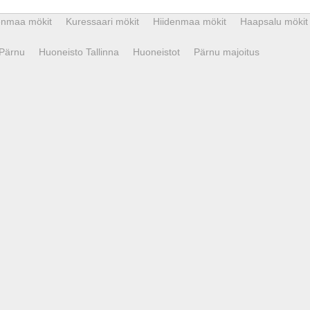
enmaa mökit
Kuressaari mökit
Hiidenmaa mökit
Haapsalu mökit
 Pärnu
Huoneisto Tallinna
Huoneistot
Pärnu majoitus